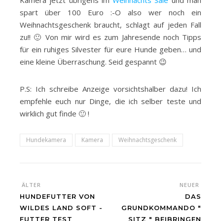
Kamera jetzt übrigens im
Weihnachts Sale
und man
spart über 100 Euro :-O also wer noch ein
Weihnachtsgeschenk braucht, schlagt auf jeden Fall
zu!! 🙂 Von mir wird es zum Jahresende noch Tipps
für ein ruhiges Silvester für eure Hunde geben… und
eine kleine Überraschung. Seid gespannt 😉
P.S: Ich schreibe Anzeige vorsichtshalber dazu! Ich
empfehle euch nur Dinge, die ich selber teste und
wirklich gut finde 🙂 !
Hundekamera
Kamera
Weihnachtsgeschenk
ÄLTER
NEUER
HUNDEFUTTER VON
DAS
WILDES LAND SOFT -
GRUNDKOMMANDO "
FUTTER TEST
SITZ " BEIBRINGEN