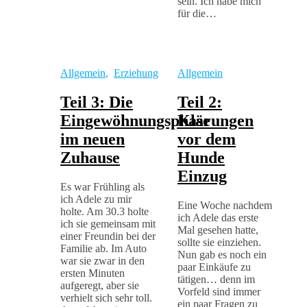
sein. Ich habe mich
für die…
Allgemein
,
Erziehung
Allgemein
Teil 3: Die
Teil 2:
Eingewöhnungsphase
Klärungen
im neuen
vor dem
Zuhause
Hunde
Einzug
Es war Frühling als
ich Adele zu mir
Eine Woche nachdem
holte. Am 30.3 holte
ich Adele das erste
ich sie gemeinsam mit
Mal gesehen hatte,
einer Freundin bei der
sollte sie einziehen.
Familie ab. Im Auto
Nun gab es noch ein
war sie zwar in den
paar Einkäufe zu
ersten Minuten
tätigen… denn im
aufgeregt, aber sie
Vorfeld sind immer
verhielt sich sehr toll.
ein paar Fragen zu