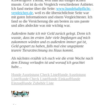
schwierigeres Thema, weil man auf einiges achten
musste. Gut ist da ein Vergleich verschiedener Anbieter.
Ich fand meine über die Seite:
www.hundehaftpflicht-
vergleichen.de
, weil es die übersichtlichste Seite war
mit guten Informationen und einem Vergleichtester. Ich
fand so die Versicherung die am besten zu uns passte
und alles abdeckte was mir wichtig war.
Außerdem hatte ich mir Geld zurück gelegt. Denn ich
wusste, dass im ersten Jahr viele Impfungen auf mich
zukommen würden und es außerdem immer gut ist,
Geld gespart zu haben, falls mal eine ungeplante
teurere Tierarztrechnung ins Haus kommt.
Als nächstes erzähle ich euch wie die erste Woche nach
dem Einzug verlaufen ist und worauf ich geachtet
habe…
Hunde Ausrüstung Check Liste
Hunde Ausrüstung
Liste
Hunde Check Liste
Hunde Einkauf
Hunde
Einzug
Hunde Zubehör Liste