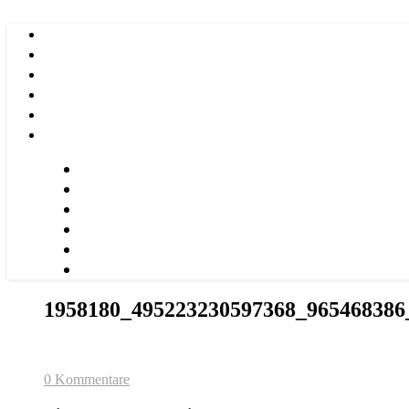
1958180_495223230597368_965468386
0 Kommentare