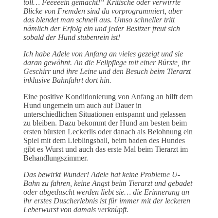
toll… Feeeeein gemacht!“ Kritische oder verwirrte
Blicke von Fremden sind da vorprogrammiert, aber
das blendet man schnell aus. Umso schneller tritt
nämlich der Erfolg ein und jeder Besitzer freut sich
sobald der Hund stubenrein ist!
Ich habe Adele von Anfang an vieles gezeigt und sie
daran gewöhnt. An die Fellpflege mit einer Bürste, ihr
Geschirr und ihre Leine und den Besuch beim Tierarzt
inklusive Bahnfahrt dort hin.
Eine positive Konditionierung von Anfang an hilft dem
Hund ungemein um auch auf Dauer in
unterschiedlichen Situationen entspannt und gelassen
zu bleiben. Dazu bekommt der Hund am besten beim
ersten bürsten Leckerlis oder danach als Belohnung ein
Spiel mit dem Lieblingsball, beim baden des Hundes
gibt es Wurst und auch das erste Mal beim Tierarzt im
Behandlungszimmer.
Das bewirkt Wunder! Adele hat keine Probleme U-
Bahn zu fahren, keine Angst beim Tierarzt und gebadet
oder abgeduscht werden liebt sie… die Erinnerung an
ihr erstes Duscherlebnis ist für immer mit der leckeren
Leberwurst von damals verknüpft.