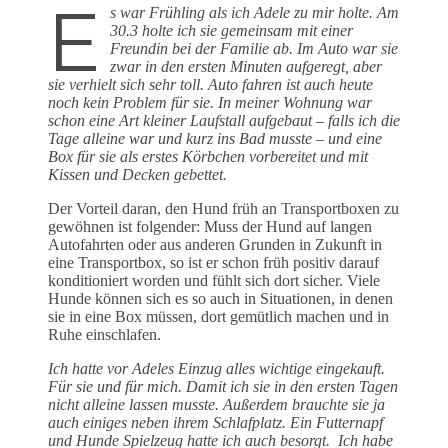
E
s war Frühling als ich Adele zu mir holte. Am
30.3 holte ich sie gemeinsam mit einer
Freundin bei der Familie ab. Im Auto war sie
zwar in den ersten Minuten aufgeregt, aber
sie verhielt sich sehr toll. Auto fahren ist auch heute
noch kein Problem für sie. In meiner Wohnung war
schon eine Art kleiner Laufstall aufgebaut – falls ich die
Tage alleine war und kurz ins Bad musste – und eine
Box für sie als erstes Körbchen vorbereitet und mit
Kissen und Decken gebettet.
Der Vorteil daran, den Hund früh an Transportboxen zu
gewöhnen ist folgender: Muss der Hund auf langen
Autofahrten oder aus anderen Grunden in Zukunft in
eine Transportbox, so ist er schon früh positiv darauf
konditioniert worden und fühlt sich dort sicher. Viele
Hunde können sich es so auch in Situationen, in denen
sie in eine Box müssen, dort gemütlich machen und in
Ruhe einschlafen.
Ich hatte vor Adeles Einzug alles wichtige eingekauft.
Für sie und für mich. Damit ich sie in den ersten Tagen
nicht alleine lassen musste. Außerdem brauchte sie ja
auch einiges neben ihrem Schlafplatz. Ein Futternapf
und Hunde Spielzeug hatte ich auch besorgt. Ich habe