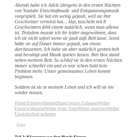
Abends habe ich Adele übrigens in den ersten Nächten
von Youtube Einschlafmusik und Entspannungsmusik
vorgespielt. Sie hat ein wenig gejault, weil sie ihre
Geschwister vermisst hat… klar, kuscheln mit 8
Geschwistern fehlt einem natürlich, wenn man alleine
ist. Trotzdem musste ich ihr leider angewöhnen, dass
ich sie nicht sofort wenn sie jault aufs Bett lasse. Sonst
hätte sie auf Dauer immer gejault, um etwas
durchzusetzen. Ich habe sie aber natürlich gestreichelt
und beruhigt und Musik spielen lassen. Ihre Box stand
neben meinem Bett. So schlief sie in den ersten Nächten
immer schneller ein und es war schon bald kein
Problem mehr. Unser gemeinsames Leben konnte
beginnen.
Seitdem ist sie in meinem Leben und ich will sie nie
wieder missen.
Hund Eingewöhnung
Hund neues Zuhause
Welpe
Eingewöhnung
Welpe erste Tage
Welpe unsicher
Welpe
Unsicherheit nehmen
Älter
Teil 2: Klärungen vor dem Hunde Einzug