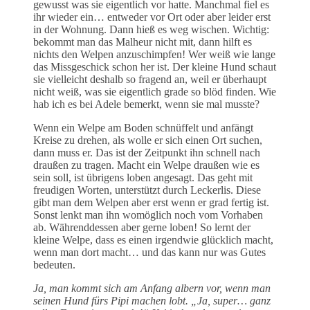
gewusst was sie eigentlich vor hatte. Manchmal fiel es
ihr wieder ein… entweder vor Ort oder aber leider erst
in der Wohnung. Dann hieß es weg wischen. Wichtig:
bekommt man das Malheur nicht mit, dann hilft es
nichts den Welpen anzuschimpfen! Wer weiß wie lange
das Missgeschick schon her ist. Der kleine Hund schaut
sie vielleicht deshalb so fragend an, weil er überhaupt
nicht weiß, was sie eigentlich grade so blöd finden. Wie
hab ich es bei Adele bemerkt, wenn sie mal musste?
Wenn ein Welpe am Boden schnüffelt und anfängt
Kreise zu drehen, als wolle er sich einen Ort suchen,
dann muss er. Das ist der Zeitpunkt ihn schnell nach
draußen zu tragen. Macht ein Welpe draußen wie es
sein soll, ist übrigens loben angesagt. Das geht mit
freudigen Worten, unterstützt durch Leckerlis. Diese
gibt man dem Welpen aber erst wenn er grad fertig ist.
Sonst lenkt man ihn womöglich noch vom Vorhaben
ab. Währenddessen aber gerne loben! So lernt der
kleine Welpe, dass es einen irgendwie glücklich macht,
wenn man dort macht… und das kann nur was Gutes
bedeuten.
Ja, man kommt sich am Anfang albern vor, wenn man
seinen Hund fürs Pipi machen lobt. „Ja, super… ganz