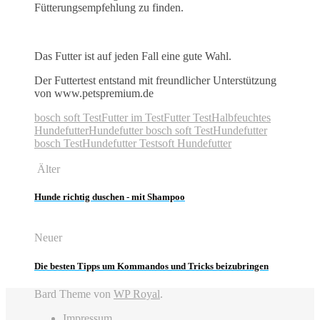
Fütterungsempfehlung zu finden.
Das Futter ist auf jeden Fall eine gute Wahl.
Der Futtertest entstand mit freundlicher Unterstützung
von www.petspremium.de
bosch soft Test
Futter im Test
Futter Test
Halbfeuchtes
Hundefutter
Hundefutter bosch soft Test
Hundefutter
bosch Test
Hundefutter Test
soft Hundefutter
Älter
Hunde richtig duschen - mit Shampoo
Neuer
Die besten Tipps um Kommandos und Tricks beizubringen
Bard Theme von
WP Royal
.
Impressum