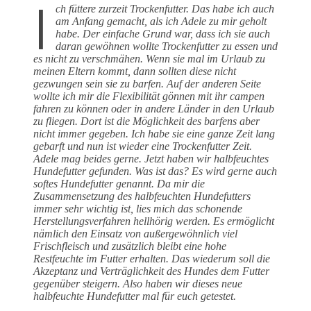
I
ch füttere zurzeit Trockenfutter. Das habe ich auch
am Anfang gemacht, als ich Adele zu mir geholt
habe. Der einfache Grund war, dass ich sie auch
daran gewöhnen wollte Trockenfutter zu essen und
es nicht zu verschmähen. Wenn sie mal im Urlaub zu
meinen Eltern kommt, dann sollten diese nicht
gezwungen sein sie zu barfen. Auf der anderen Seite
wollte ich mir die Flexibilität gönnen mit ihr campen
fahren zu können oder in andere Länder in den Urlaub
zu fliegen. Dort ist die Möglichkeit des barfens aber
nicht immer gegeben. Ich habe sie eine ganze Zeit lang
gebarft und nun ist wieder eine Trockenfutter Zeit.
Adele mag beides gerne. Jetzt haben wir halbfeuchtes
Hundefutter gefunden. Was ist das? Es wird gerne auch
softes Hundefutter genannt. Da mir die
Zusammensetzung des halbfeuchten Hundefutters
immer sehr wichtig ist, lies mich das schonende
Herstellungsverfahren hellhörig werden. Es ermöglicht
nämlich den Einsatz von außergewöhnlich viel
Frischfleisch und zusätzlich bleibt eine hohe
Restfeuchte im Futter erhalten. Das wiederum soll die
Akzeptanz und Verträglichkeit des Hundes dem Futter
gegenüber steigern. Also haben wir dieses neue
halbfeuchte Hundefutter mal für euch getestet.